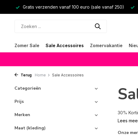
Gratis verzenden vanaf 100 euro (sale vanaf 250)
Zomer Sale
Sale Accessoires
Zomervakantie
Nie
Terug
Home
Sale Accessoires
Sa
Categorieën
Prijs
30% Kortin
Merken
Lees mee
Maat (kleding)
Onze me