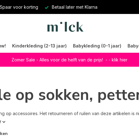
Spaar voor korting
Betaal later met Klarna
uw!
Kinderkleding (2-13 jaar)
Babykleding (0-1 jaar)
Baby
Zomer Sale - Alles voor de helft van de prijs!
- - klik hier
le op sokken, pette
g op accessoires. Het retourneren of ruilen van deze artikelen is ni
r
rken