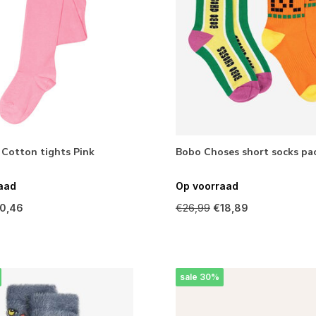
 Cotton tights Pink
Bobo Choses short socks pac
aad
Op voorraad
0,46
€26,99
€18,89
sale 30%