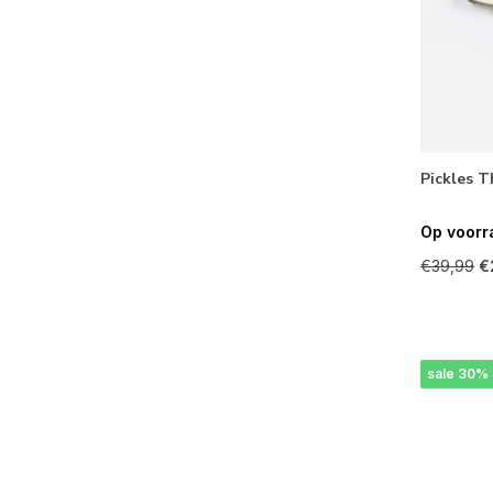
Pickles T
Op voorr
€39,99
€
sale 30%