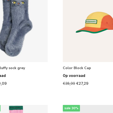
luffy sock grey
Color Block Cap
aad
Op voorraad
9,09
€38,99
€27,29
sale 30%