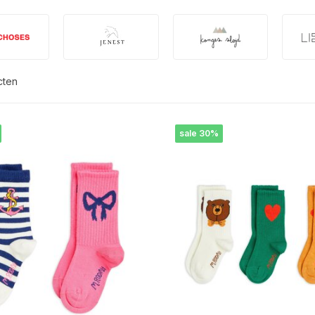
cten
sale 30%