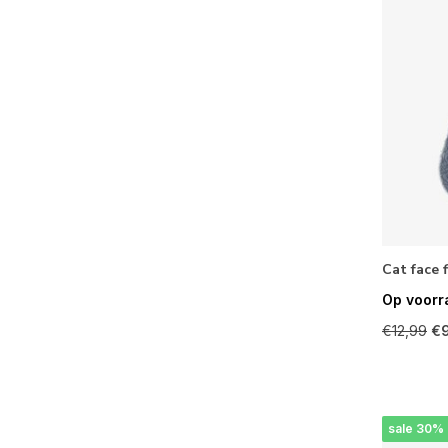
Cat face f
Op voorr
€12,99
€
sale 30%