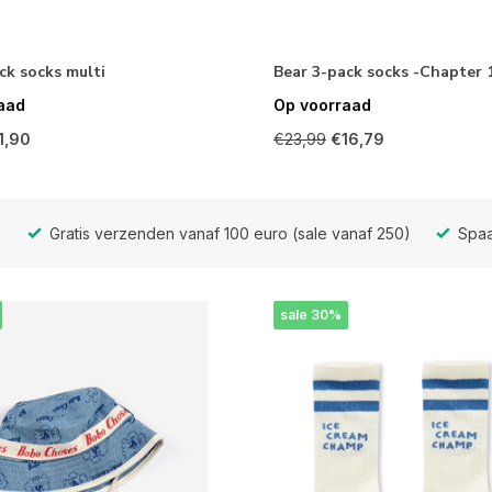
ck socks multi
Bear 3-pack socks -Chapter 
aad
Op voorraad
1,90
€23,99
€16,79
Gratis verzenden vanaf 100 euro (sale vanaf 250)
Spaa
sale 30%