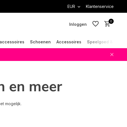
EUR
Klantenservice
0
Inloggen
accessoires
Schoenen
Accessoires
Speelgoed & Cade
Account aanmaken
Account aanmaken
n en meer
et mogelijk.