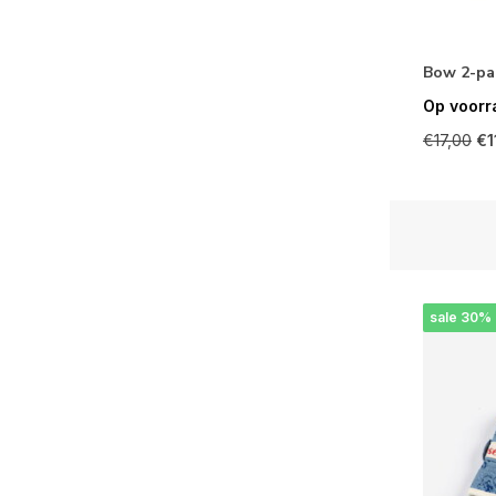
Bow 2-pa
Op voorr
€17,00
€1
sale 30%