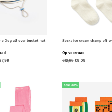
he Dog all over bucket hat
Socks ice cream champ off-w
aad
Op voorraad
27,99
€12,99
€9,09
sale 30%