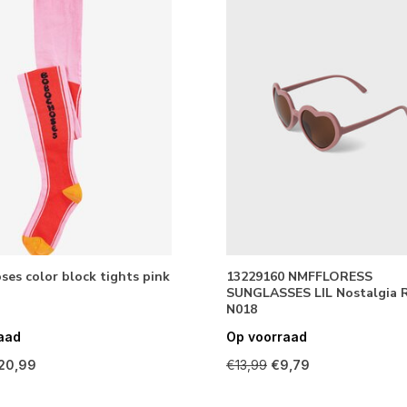
es color block tights pink
13229160 NMFFLORESS
SUNGLASSES LIL Nostalgia 
N018
aad
Op voorraad
20,99
€13,99
€9,79