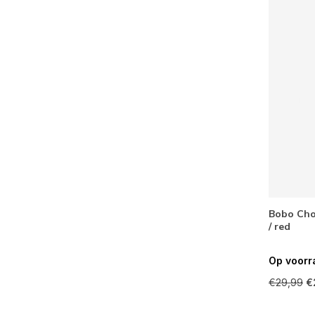
Bobo Chos
/ red
Op voorr
€29,99
€