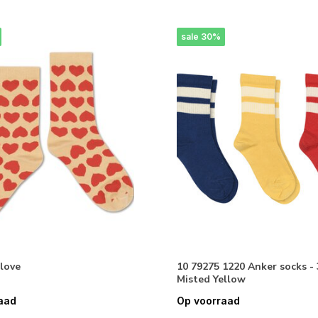
sale 30%
 love
10 79275 1220 Anker socks -
Misted Yellow
aad
Op voorraad