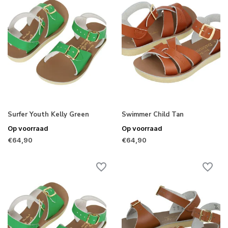
Surfer Youth Kelly Green
Swimmer Child Tan
Op voorraad
Op voorraad
€64,90
€64,90