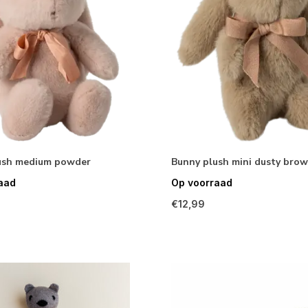
ush medium powder
Bunny plush mini dusty bro
aad
Op voorraad
€12,99