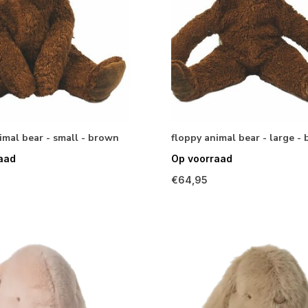
imal bear - small - brown
floppy animal bear - large -
aad
Op voorraad
€64,95