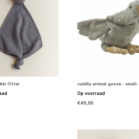
kki Otter
cuddly animal goose - small 
aad
Op voorraad
€49,95