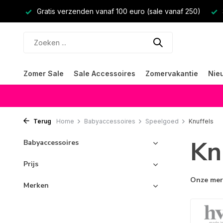
Gratis verzenden vanaf 100 euro (sale vanaf 250)
Zomer Sale
Sale Accessoires
Zomervakantie
Nie
Terug
Home
Babyaccessoires
Speelgoed
Knuffels
Kn
Babyaccessoires
Prijs
Onze me
Merken