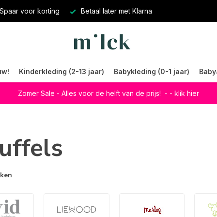
Spaar voor korting
Betaal later met Klarna
uw!
Kinderkleding (2-13 jaar)
Babykleding (0-1 jaar)
Baby
Zomer Sale - Alles voor de helft van de prijs!
- - klik hier
uffels
rken