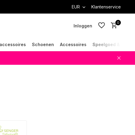
EUR
Klantenservice
0
Inloggen
accessoires
Schoenen
Accessoires
Speelgoed & Cade
Account aanmaken
Account aanmaken