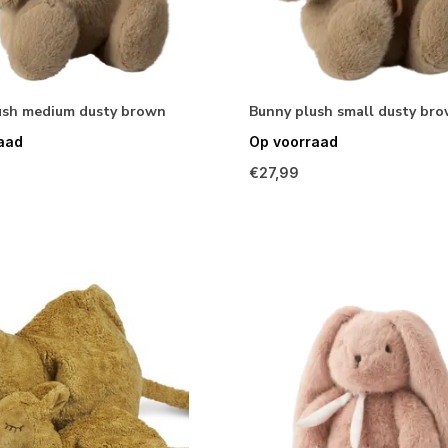
ush medium dusty brown
Bunny plush small dusty br
aad
Op voorraad
€27,99