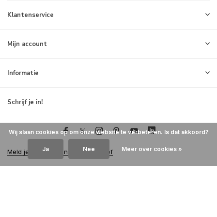
Klantenservice
Mijn account
Informatie
Schrijf je in!
Wij slaan cookies op om onze website te verbeteren. Is dat akkoord?
Ja
Nee
Meer over cookies »
Meld je aan voor onze nieuwsbrief
© 2026 Milck - Theme By
DMWS
x
Plus+
RSS-feed