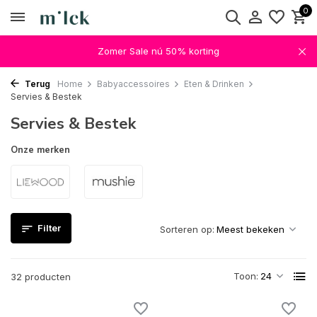
0
Zomer Sale nú 50% korting
Terug
Home
Babyaccessoires
Eten & Drinken
Servies & Bestek
Servies & Bestek
Onze merken
Filter
Sorteren op:
Toon:
32 producten