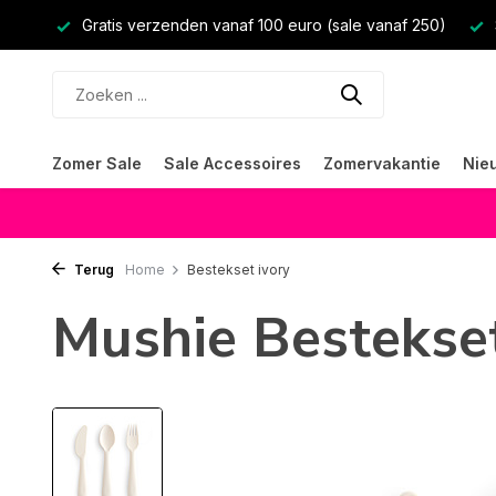
Gratis verzenden vanaf 100 euro (sale vanaf 250)
Zomer Sale
Sale Accessoires
Zomervakantie
Nie
Terug
Home
Bestekset ivory
Mushie Bestekset