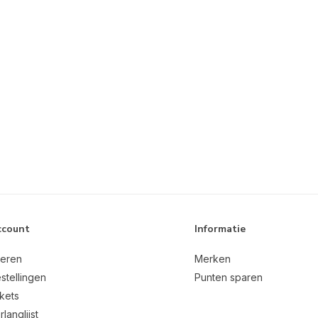
ccount
Informatie
reren
Merken
stellingen
Punten sparen
ckets
rlanglijst