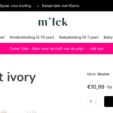
Spaar voor korting
Betaal later met Klarna
uw!
Kinderkleding (2-13 jaar)
Babykleding (0-1 jaar)
Baby
Zomer Sale - Alles voor de helft van de prijs!
- - klik hier
 ivory
Merk:
Mushie
€10,99
Op 