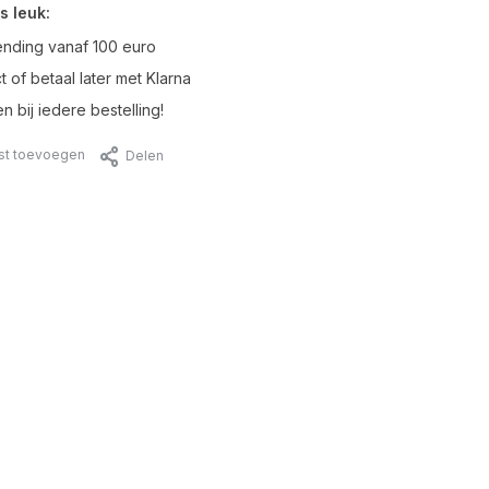
s leuk:
ending vanaf 100 euro
t of betaal later met Klarna
n bij iedere bestelling!
jst toevoegen
Delen