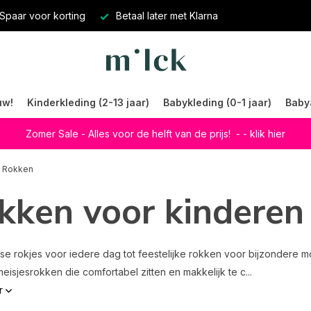
Spaar voor korting
Betaal later met Klarna
uw!
Kinderkleding (2-13 jaar)
Babykleding (0-1 jaar)
Baby
Zomer Sale - Alles voor de helft van de prijs!
- - klik hier
Rokken
kken voor kinderen
se rokjes voor iedere dag tot feestelijke rokken voor bijzondere m
meisjesrokken die comfortabel zitten en makkelijk te c...
r