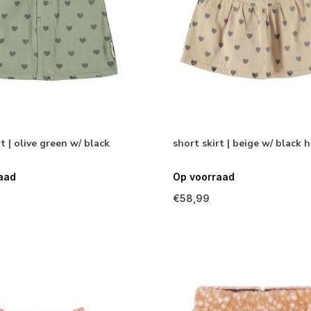
t | olive green w/ black
short skirt | beige w/ black 
aad
Op voorraad
€58,99