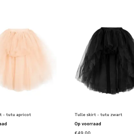
t - tutu apricot
Tulle skirt - tutu zwart
aad
Op voorraad
€49,00