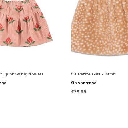
rt | pink w/ big flowers
59. Petite skirt - Bambi
aad
Op voorraad
€78,99