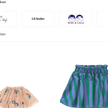
rken
cten