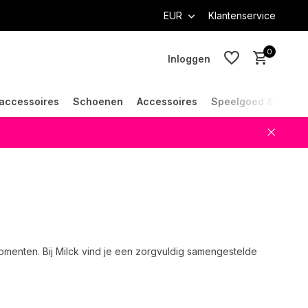
EUR
Klantenservice
0
Inloggen
accessoires
Schoenen
Accessoires
Speelgoed & Cade
Account aanmaken
Account aanmaken
omenten. Bij Milck vind je een zorgvuldig samengestelde