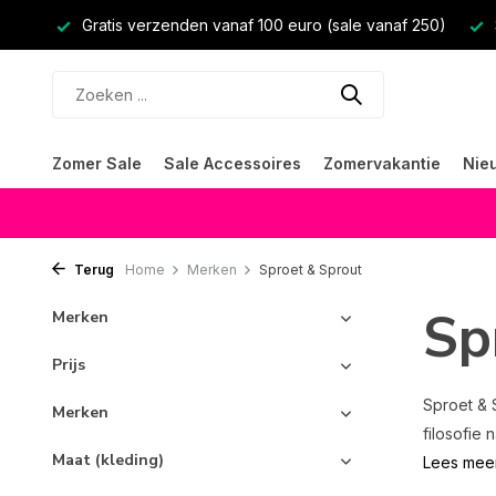
Gratis verzenden vanaf 100 euro (sale vanaf 250)
Zomer Sale
Sale Accessoires
Zomervakantie
Nie
Terug
Home
Merken
Sproet & Sprout
Sp
Merken
Prijs
Sproet & 
Merken
filosofie 
Maat (kleding)
Lees mee