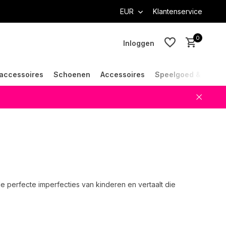
EUR
Klantenservice
0
Inloggen
accessoires
Schoenen
Accessoires
Speelgoed & Cade
Account aanmaken
Account aanmaken
e perfecte imperfecties van kinderen en vertaalt die