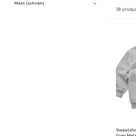
Maat (schoen)
38 produ
Sweatshir
Grey Mel