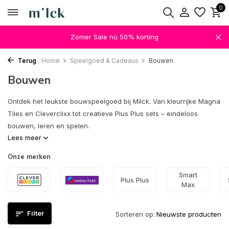
0
Zomer Sale nú 50% korting
Terug
Home
Speelgoed & Cadeaus
Bouwen
Bouwen
Ontdek het leukste bouwspeelgoed bij Milck. Van kleurrijke Magna
Tiles en Cleverclixx tot creatieve Plus Plus sets – eindeloos
bouwen, leren en spelen.
Lees meer
Onze merken
Smart
Plus Plus
Max
Filter
Sorteren op: