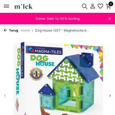
0
Zomer Sale nú 50% korting
Terug
Home
Dog House 13ST - Magnetische b...