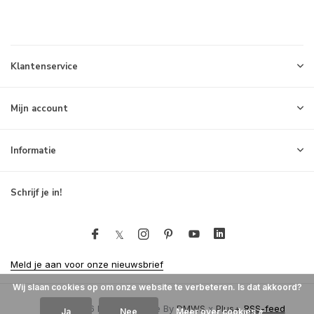
Klantenservice
Mijn account
Informatie
Schrijf je in!
Meld je aan voor onze nieuwsbrief
Wij slaan cookies op om onze website te verbeteren. Is dat akkoord?
© 2026 Milck - Theme By
DMWS
x
Plus+
RSS-feed
Ja
Nee
Meer over cookies »