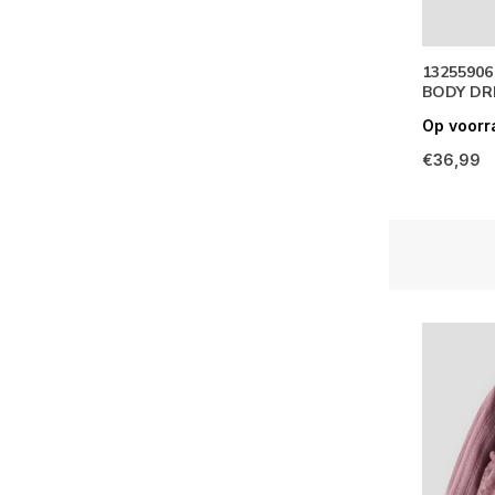
1325590
BODY DRE
Op voorr
€36,99