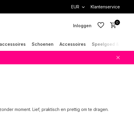
EUR
Klantenservice
0
Inloggen
accessoires
Schoenen
Accessoires
Speelgoed & Cade
Account aanmaken
Account aanmaken
zonder moment. Lief, praktisch en prettig om te dragen.