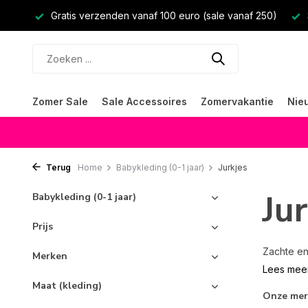
Gratis verzenden vanaf 100 euro (sale vanaf 250)
Zomer Sale
Sale Accessoires
Zomervakantie
Nie
Terug
Home
Babykleding (0-1 jaar)
Jurkjes
Ju
Babykleding (0-1 jaar)
Prijs
Zachte en
Merken
Lees mee
Maat (kleding)
Onze me