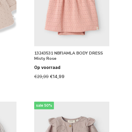
13243531 NBFJAMLA BODY DRESS
Misty Rose
Op voorraad
€29,99
€14,99
sale 50%