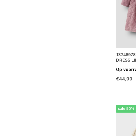
13248978
DRESS LI
Op voorr
€44,99
sale 50%