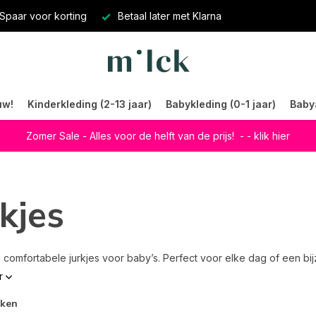
Spaar voor korting
Betaal later met Klarna
uw!
Kinderkleding (2-13 jaar)
Babykleding (0-1 jaar)
Baby
Zomer Sale - Alles voor de helft van de prijs!
- - klik hier
rkjes
 comfortabele jurkjes voor baby’s. Perfect voor elke dag of een bij
r
rken