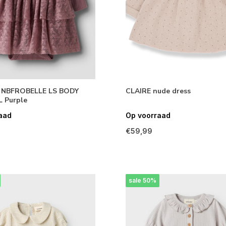
 NBFROBELLE LS BODY
CLAIRE nude dress
L Purple
aad
Op voorraad
€59,99
sale 50%