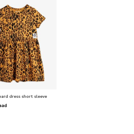
pard dress short sleeve
aad