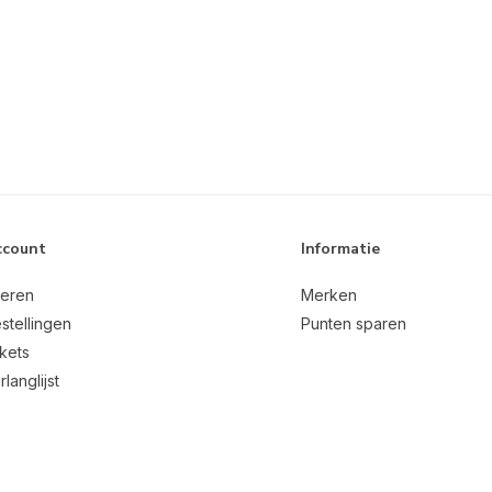
ccount
Informatie
reren
Merken
stellingen
Punten sparen
ckets
rlanglijst