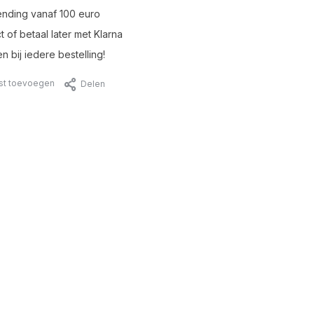
ending vanaf 100 euro
t of betaal later met Klarna
n bij iedere bestelling!
jst toevoegen
Delen