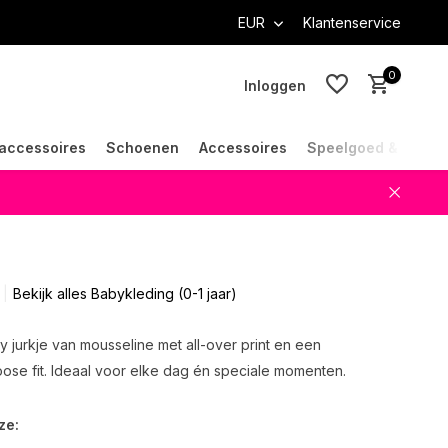
EUR
Klantenservice
0
Inloggen
accessoires
Schoenen
Accessoires
Speelgoed & Cade
Account aanmaken
Account aanmaken
Bekijk alles Babykleding (0-1 jaar)
y jurkje van mousseline met all-over print en een
ose fit. Ideaal voor elke dag én speciale momenten.
ze: