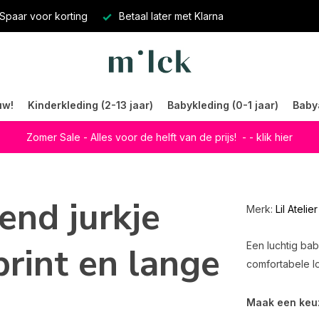
Spaar voor korting
Betaal later met Klarna
uw!
Kinderkleding (2-13 jaar)
Babykleding (0-1 jaar)
Baby
Zomer Sale - Alles voor de helft van de prijs!
- - klik hier
lend jurkje
Merk:
Lil Atelier
print en lange
Een luchtig bab
comfortabele lo
Maak een keu