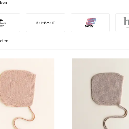
rken
cten