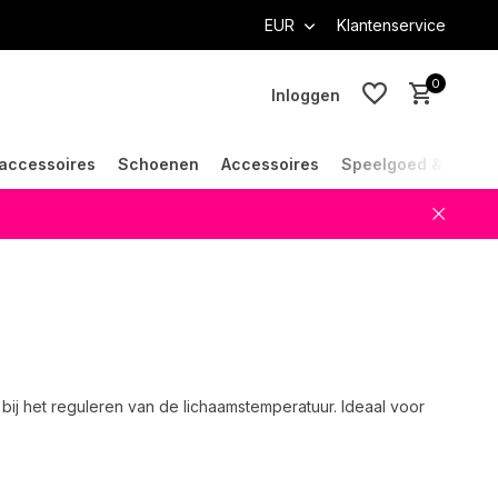
EUR
Klantenservice
0
Inloggen
accessoires
Schoenen
Accessoires
Speelgoed & Cade
Account aanmaken
Account aanmaken
ij het reguleren van de lichaamstemperatuur. Ideaal voor