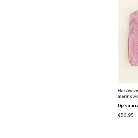
Harvey v
merinowo
Op voorr
€56,95