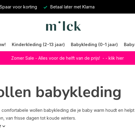
Spaar voor korting
Betaal later met Klarna
uw!
Kinderkleding (2-13 jaar)
Babykleding (0-1 jaar)
Baby
Zomer Sale - Alles voor de helft van de prijs!
- - klik hier
llen babykleding
 comfortabele wollen babykleding die je baby warm houdt en helpt b
en, van frisse dagen tot koude winters.
r