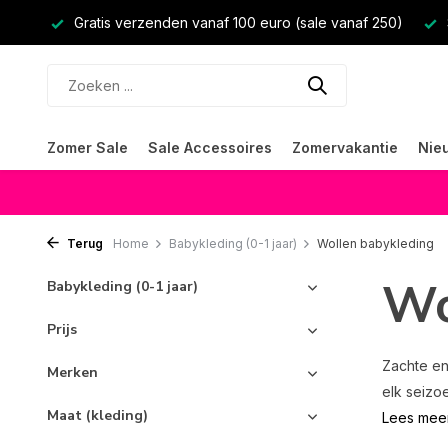
Gratis verzenden vanaf 100 euro (sale vanaf 250)
Zomer Sale
Sale Accessoires
Zomervakantie
Nie
Terug
Home
Babykleding (0-1 jaar)
Wollen babykleding
Wo
Babykleding (0-1 jaar)
Prijs
Zachte en
Merken
elk seizo
Maat (kleding)
Lees mee