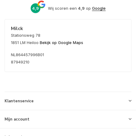
4,9
Wij scoren een
4,9
op
Google
Milck
Stationsweg 78
1851 LM Heiloo
Bekijk op Google Maps
NL864457996B01
87949210
Klantenservice
Mijn account