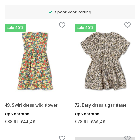
Betaal later met Klarna
sale 50%
sale 50%
49. Swirl dress wild flower
72. Easy dress tiger flame
Op voorraad
Op voorraad
€88,99
€78,99
€44,49
€39,49