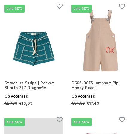
sale 50%
sale 50%
Structure Stripe | Pocket
D603-0675 Jumpsuit Pip
Shorts 717 Dragonfly
Honey Peach
Op voorraad
Op voorraad
€27,99
€34,99
€13,99
€17,49
sale 50%
sale 50%