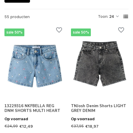
Toon:
55 producten
sale 50%
sale 50%
13229316 NKFBELLA REG
TNJosh Denim Shorts LIGHT
DNM SHORTS MULTI HEART
GREY DENIM
Op voorraad
Op voorraad
€24,99
€37,95
€12,49
€18,97