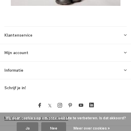
Klantenservice
Mijn account
Informatie
Schrijf je in!
Meld je aan voor onze nieuwsbrief
Wij slaan cookies op om onze website te verbeteren. Is dat akkoord?
Ja
Nee
Meer over cookies »