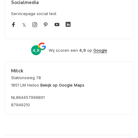
Socialmedia
Servicepage social text
4,9
Wij scoren een
4,9
op
Google
Milck
Stationsweg 78
1851 LM Heiloo
Bekijk op Google Maps
NL864457996B01
87949210