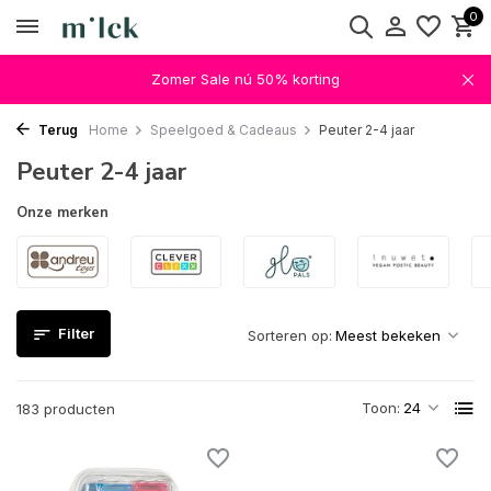
0
Zomer Sale nú 50% korting
Terug
Home
Speelgoed & Cadeaus
Peuter 2-4 jaar
Peuter 2-4 jaar
Onze merken
Filter
Sorteren op:
Toon:
183 producten