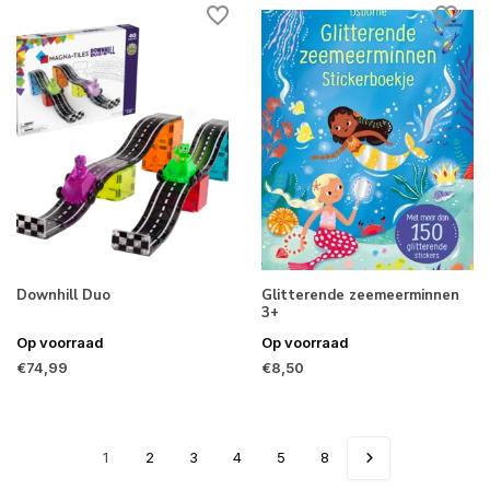
Downhill Duo
Glitterende zeemeerminnen
3+
Op voorraad
Op voorraad
€74,99
€8,50
1
2
3
4
5
8