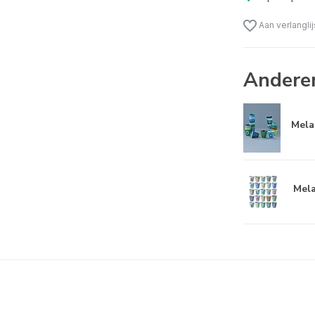
Aan verlangli
Andere
Mela
Mela