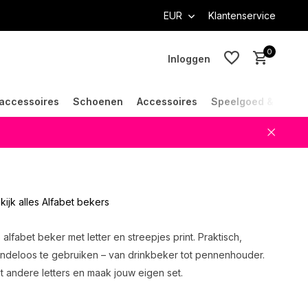
EUR
Klantenservice
0
Inloggen
accessoires
Schoenen
Accessoires
Speelgoed & Cade
Account aanmaken
Account aanmaken
kijk alles Alfabet bekers
alfabet beker met letter en streepjes print. Praktisch,
ndeloos te gebruiken – van drinkbeker tot pennenhouder.
 andere letters en maak jouw eigen set.