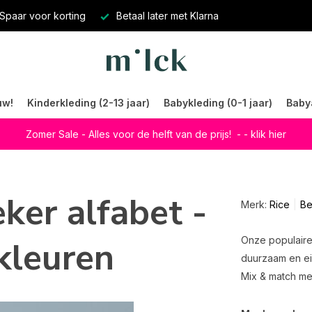
Spaar voor korting
Betaal later met Klarna
uw!
Kinderkleding (2-13 jaar)
Babykleding (0-1 jaar)
Baby
Zomer Sale - Alles voor de helft van de prijs!
- - klik hier
ker alfabet -
Merk:
Rice
Be
kleuren
Onze populaire 
duurzaam en ei
Mix & match met