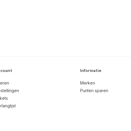
ccount
Informatie
reren
Merken
stellingen
Punten sparen
ckets
rlanglijst