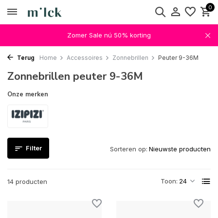
0
Zomer Sale nú 50% korting
Terug
Home
Accessoires
Zonnebrillen
Peuter 9-36M
Zonnebrillen peuter 9-36M
Onze merken
Filter
Sorteren op:
Toon:
14 producten