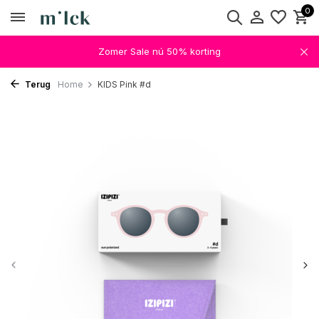
0
Zomer Sale nú 50% korting
Terug
Home
KIDS Pink #d