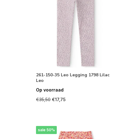
261-150-35 Leo Legging 1798 Lilac
Leo
Op voorraad
€35,50
€17,75
sale 50%