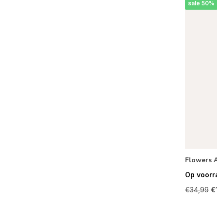
sale 50%
Flowers A
Op voorr
€34,99
€