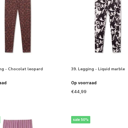
ng - Chocolat leopard
39. Legging - Liquid marble
aad
Op voorraad
€44,99
sale 50%