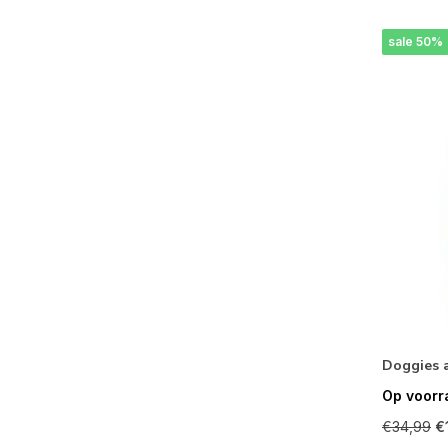
sale 50%
Doggies 
Op voorr
€34,99
€