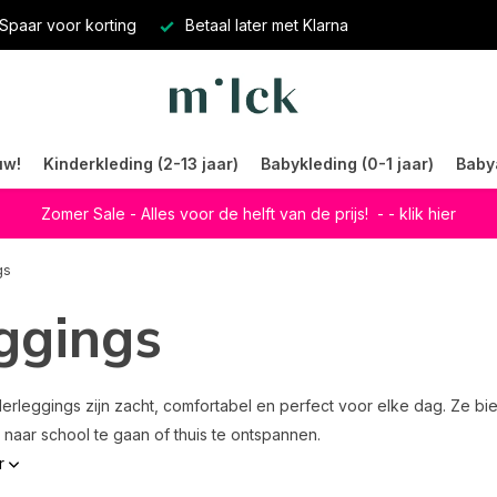
Spaar voor korting
Betaal later met Klarna
uw!
Kinderkleding (2-13 jaar)
Babykleding (0-1 jaar)
Baby
Zomer Sale - Alles voor de helft van de prijs!
- - klik hier
gs
ggings
erleggings zijn zacht, comfortabel en perfect voor elke dag. Ze bie
 naar school te gaan of thuis te ontspannen.
r