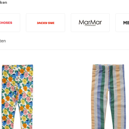
rken
ten