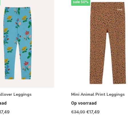
sale 50%
llover Leggings
Mini Animal Print Leggings
aad
Op voorraad
17,49
€34,99
€17,49