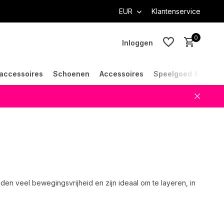
EUR
Klantenservice
0
Inloggen
accessoires
Schoenen
Accessoires
Speelgoed & Cade
Account aanmaken
Account aanmaken
den veel bewegingsvrijheid en zijn ideaal om te layeren, in