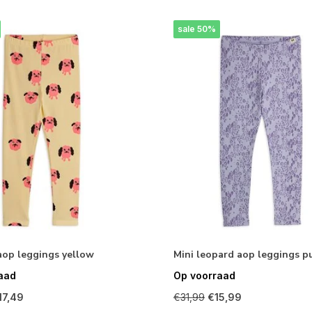
sale 50%
aop leggings yellow
Mini leopard aop leggings p
aad
Op voorraad
17,49
€31,99
€15,99