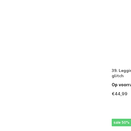
39. Leggi
glitch
Op voorr
€44,99
sale 50%