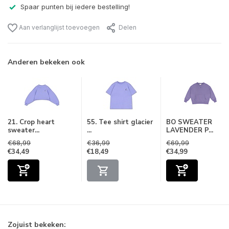
Spaar punten bij iedere bestelling!
Aan verlanglijst toevoegen
Delen
Anderen bekeken ook
21. Crop heart
55. Tee shirt glacier
BO SWEATER
sweater...
...
LAVENDER P...
€68,99
€36,99
€69,99
€34,49
€18,49
€34,99
Zojuist bekeken: