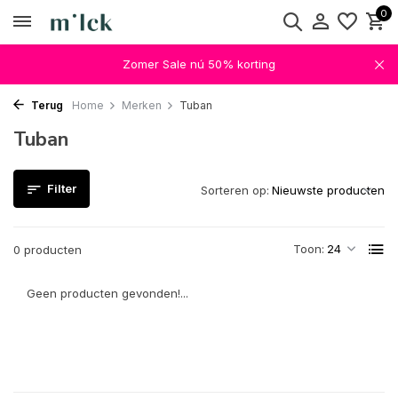
0
Zomer Sale nú 50% korting
Terug
Home
Merken
Tuban
Tuban
Filter
Sorteren op:
Toon:
0 producten
Geen producten gevonden!...