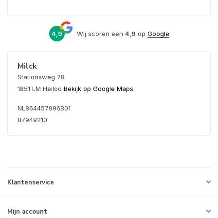
4,9
Wij scoren een
4,9
op
Google
Milck
Stationsweg 78
1851 LM Heiloo
Bekijk op Google Maps
NL864457996B01
87949210
Klantenservice
Mijn account