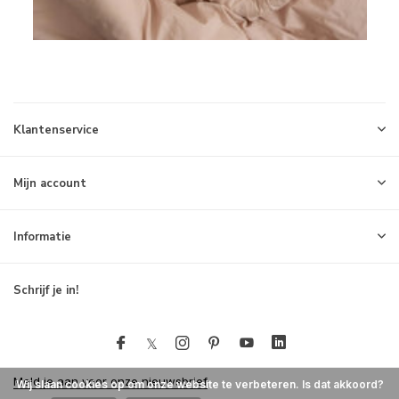
Klantenservice
Mijn account
Informatie
Schrijf je in!
Meld je aan voor onze nieuwsbrief
Wij slaan cookies op om onze website te verbeteren. Is dat akkoord?