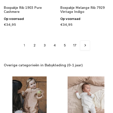
Boxpakje Rib 1903 Pure
Boxpakje Melange Rib 7929
Cashmere
Vintage Indigo
Op voorraad
Op voorraad
€34,95
€34,95
1
2
3
4
5
17
Overige categorieën in Babykleding (0-1 jaar)