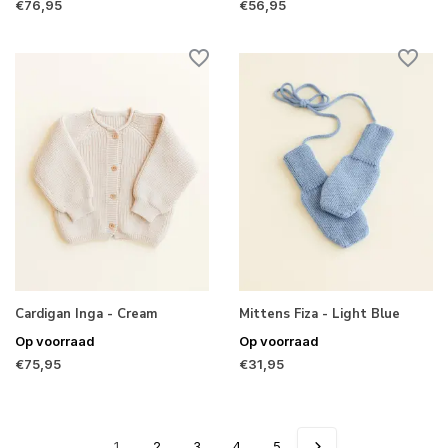
€76,95
€56,95
Cardigan Inga - Cream
Mittens Fiza - Light Blue
Op voorraad
Op voorraad
€75,95
€31,95
1
2
3
4
5