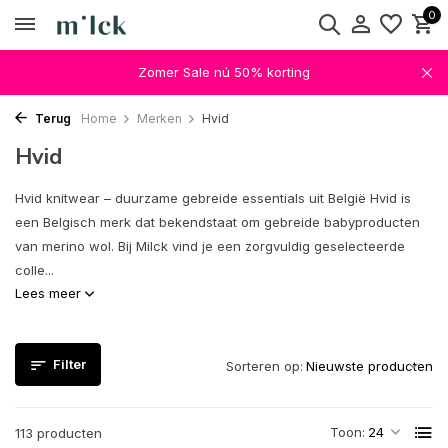
0
Zomer Sale nú 50% korting
Terug
Home
Merken
Hvid
Hvid
Hvid knitwear – duurzame gebreide essentials uit België Hvid is
een Belgisch merk dat bekendstaat om gebreide babyproducten
van merino wol. Bij Milck vind je een zorgvuldig geselecteerde
colle...
Lees meer
Filter
Sorteren op:
Toon:
113 producten