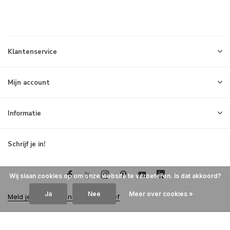
Klantenservice
Mijn account
Informatie
Schrijf je in!
Wij slaan cookies op om onze website te verbeteren. Is dat akkoord?
Ja
Nee
Meer over cookies »
Meld je aan voor onze nieuwsbrief
© 2026 Milck - Theme By
DMWS
x
Plus+
RSS-feed