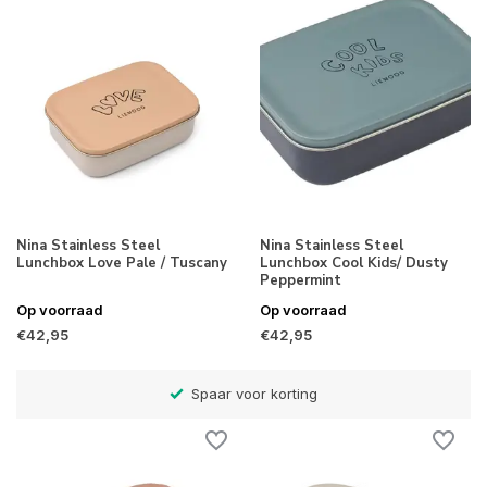
Nina Stainless Steel
Nina Stainless Steel
Lunchbox Love Pale / Tuscany
Lunchbox Cool Kids/ Dusty
Peppermint
Op voorraad
Op voorraad
€42,95
€42,95
rting
Betaal later met Klarna