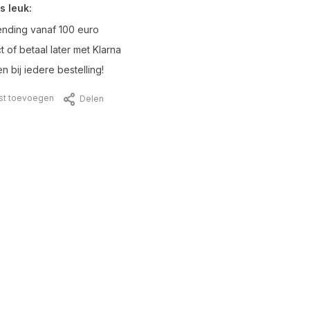
s leuk:
ending vanaf 100 euro
t of betaal later met Klarna
n bij iedere bestelling!
jst toevoegen
Delen