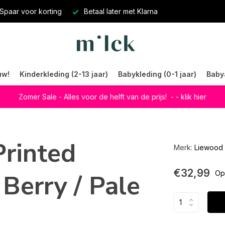
Spaar voor korting
Betaal later met Klarna
uw!
Kinderkleding (2-13 jaar)
Babykleding (0-1 jaar)
Baby
Zomer Sale - Alles voor de helft van de prijs!
- - klik hier
Printed
Merk:
Liewood
€32,99
Berry / Pale
Op