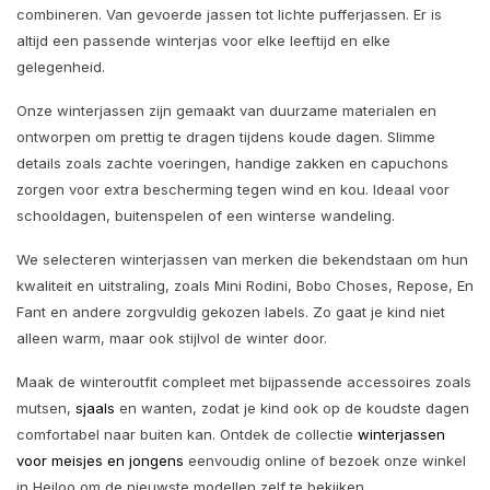
combineren. Van gevoerde jassen tot lichte pufferjassen. Er is
altijd een passende winterjas voor elke leeftijd en elke
gelegenheid.
Onze winterjassen zijn gemaakt van duurzame materialen en
ontworpen om prettig te dragen tijdens koude dagen. Slimme
details zoals zachte voeringen, handige zakken en capuchons
zorgen voor extra bescherming tegen wind en kou. Ideaal voor
schooldagen, buitenspelen of een winterse wandeling.
We selecteren winterjassen van merken die bekendstaan om hun
kwaliteit en uitstraling, zoals Mini Rodini, Bobo Choses, Repose, En
Fant en andere zorgvuldig gekozen labels. Zo gaat je kind niet
alleen warm, maar ook stijlvol de winter door.
Maak de winteroutfit compleet met bijpassende accessoires zoals
mutsen,
sjaals
en wanten, zodat je kind ook op de koudste dagen
comfortabel naar buiten kan. Ontdek de collectie
winterjassen
voor meisjes en jongens
eenvoudig online of bezoek onze winkel
in Heiloo om de nieuwste modellen zelf te bekijken.