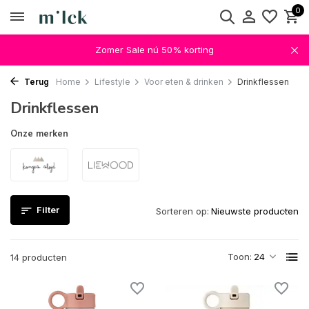
0
Zomer Sale nú 50% korting
Terug
Home
Lifestyle
Voor eten & drinken
Drinkflessen
Drinkflessen
Onze merken
Filter
Sorteren op:
Toon:
14 producten