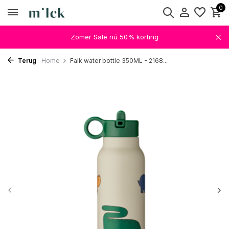
0
Zomer Sale nú 50% korting
Terug
Home
Falk water bottle 350ML - 2168...