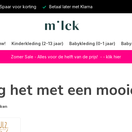
Spaar voor korting
Betaal later met Klarna
uw!
Kinderkleding (2-13 jaar)
Babykleding (0-1 jaar)
Baby
Zomer Sale - Alles voor de helft van de prijs!
- - klik hier
g het met een mooi
rken