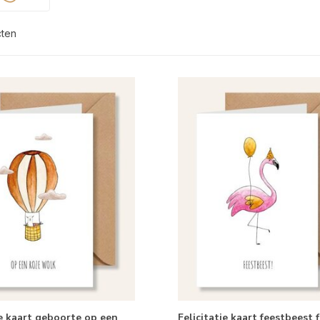
cten
ie kaart geboorte op een
Felicitatie kaart feestbeest