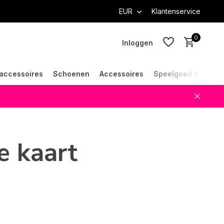
EUR
Klantenservice
0
Inloggen
accessoires
Schoenen
Accessoires
Speelgoed & Cade
Account aanmaken
Account aanmaken
e kaart