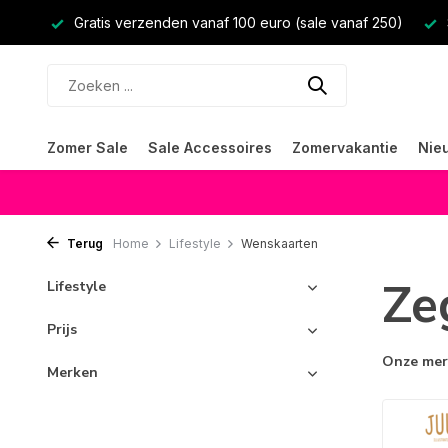
Gratis verzenden vanaf 100 euro (sale vanaf 250)
Zomer Sale
Sale Accessoires
Zomervakantie
Nie
Terug
Home
Lifestyle
Wenskaarten
Ze
Lifestyle
Prijs
Onze me
Merken