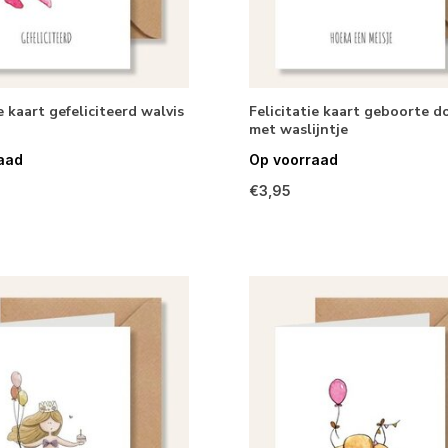
e kaart gefeliciteerd walvis
Felicitatie kaart geboorte d
met waslijntje
aad
Op voorraad
€3,95