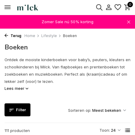
0
Zomer Sale nú 50% korting
Terug
Home
Lifestyle
Boeken
Boeken
Ontdek de mooiste kinderboeken voor baby’s, peuters, kleuters en
schoolkinderen bij Milck. Van flapboekjes en prentenboeken tot
zoekboeken en muziekboeken. Perfect als (kraam)cadeau of om
lekker zelf (voor) te lezen.
Lees meer
Filter
Sorteren op:
Toon:
111 producten