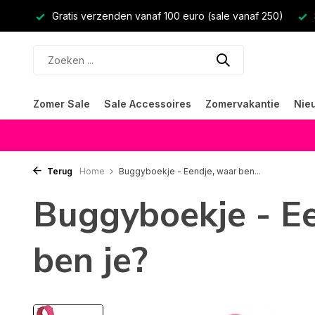
Gratis verzenden vanaf 100 euro (sale vanaf 250)
Zomer Sale
Sale Accessoires
Zomervakantie
Nie
Terug
Home
Buggyboekje - Eendje, waar ben...
Buggyboekje - Ee
ben je?