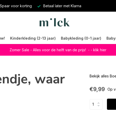
Spaar voor korting
Betaal later met Klarna
uw!
Kinderkleding (2-13 jaar)
Babykleding (0-1 jaar)
Baby
Zomer Sale - Alles voor de helft van de prijs!
- - klik hier
ndje, waar
Bekijk alles B
€9,99
Op v