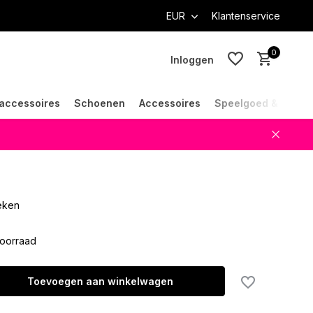
EUR
Klantenservice
0
Inloggen
accessoires
Schoenen
Accessoires
Speelgoed & Cade
Account aanmaken
Account aanmaken
oeken
oorraad
Toevoegen aan winkelwagen