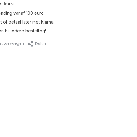
s leuk:
ending vanaf 100 euro
t of betaal later met Klarna
n bij iedere bestelling!
jst toevoegen
Delen