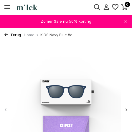
0
Zomer Sale nú 50% korting
Terug
Home
KIDS Navy Blue #e