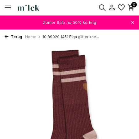
0
Zomer Sale nú 50% korting
Terug
Home
10 89020 1451 Elga glitter kne...