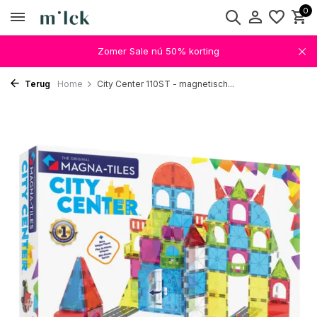
0
Zomer Sale nú 50% korting
Terug
Home
City Center 110ST - magnetisch...