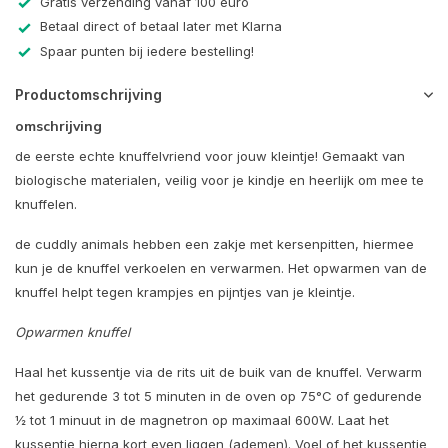
Gratis verzending vanaf 100 euro
Betaal direct of betaal later met Klarna
Spaar punten bij iedere bestelling!
Productomschrijving
omschrijving
de eerste echte knuffelvriend voor jouw kleintje! Gemaakt van
biologische materialen, veilig voor je kindje en heerlijk om mee te
knuffelen.
de cuddly animals hebben een zakje met kersenpitten, hiermee
kun je de knuffel verkoelen en verwarmen. Het opwarmen van de
knuffel helpt tegen krampjes en pijntjes van je kleintje.
Opwarmen knuffel
Haal het kussentje via de rits uit de buik van de knuffel. Verwarm
het gedurende 3 tot 5 minuten in de oven op 75°C of gedurende
½ tot 1 minuut in de magnetron op maximaal 600W. Laat het
kussentje hierna kort even liggen (ademen). Voel of het kussentje