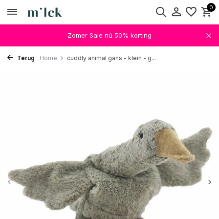
0
Zomer Sale nú 50% korting
Terug
Home
cuddly animal gans - klein - g...