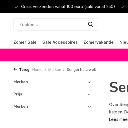
Gratis verzenden vanaf 100 euro (sale vanaf 250)
Zomer Sale
Sale Accessoires
Zomervakantie
Nie
Terug
Home
Merken
Senger Naturwelt
Se
Merken
Prijs
Over Seng
Merken
katoen. De
Lees mee