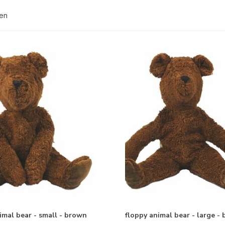
ten
imal bear - small - brown
floppy animal bear - large -