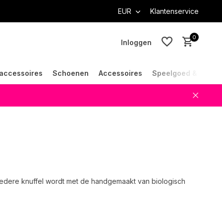
EUR
Klantenservice
0
Inloggen
accessoires
Schoenen
Accessoires
Speelgoed & Cade
Account aanmaken
Account aanmaken
. Iedere knuffel wordt met de handgemaakt van biologisch