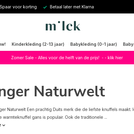
Spaar voor korting
Betaal later met Klarna
uw!
Kinderkleding (2-13 jaar)
Babykleding (0-1 jaar)
Baby
Zomer Sale - Alles voor de helft van de prijs!
- - klik hier
nger Naturwelt
er Naturwelt Een prachtig Duits merk die de liefste knuffels maakt
 warmteknuffel gans is populair. Ook de traditionele ...
r