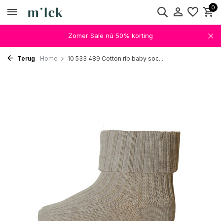
0
Zomer Sale nú 50% korting
Terug
Home
10 533 489 Cotton rib baby soc...