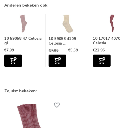
Anderen bekeken ook
10 59058 47 Celosia
10 17017 4070
10 59058 4109
gl...
Celosia ...
Celosia ...
€7,99
€5,59
€22,95
€7,99
Zojuist bekeken: