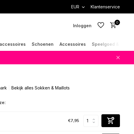
EUR
Klantenservice
0
Inloggen
accessoires
Schoenen
Accessoires
Speelgoed & Cade
Account aanmaken
Account aanmaken
ark
Bekijk alles Sokken & Maillots
ze:
€7,95