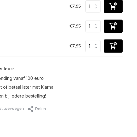
€7,95
€7,95
€7,95
s leuk:
ending vanaf 100 euro
t of betaal later met Klarna
n bij iedere bestelling!
jst toevoegen
Delen