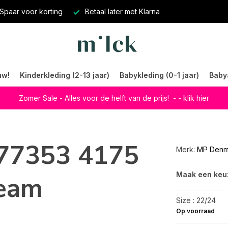
Spaar voor korting
Betaal later met Klarna
uw!
Kinderkleding (2-13 jaar)
Babykleding (0-1 jaar)
Baby
Zomer Sale - Alles voor de helft van de prijs!
- - klik hier
77353 4175
Merk:
MP Denm
Maak een keu
ream
Size : 22/24
Op voorraad