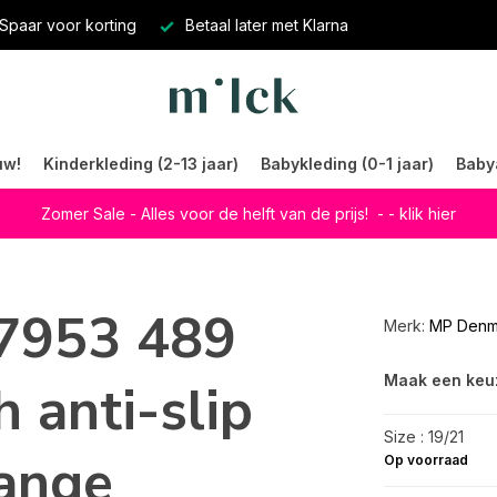
Spaar voor korting
Betaal later met Klarna
uw!
Kinderkleding (2-13 jaar)
Babykleding (0-1 jaar)
Baby
Zomer Sale - Alles voor de helft van de prijs!
- - klik hier
7953 489
Merk:
MP Denm
Maak een keu
 anti-slip
Size : 19/21
ange
Op voorraad