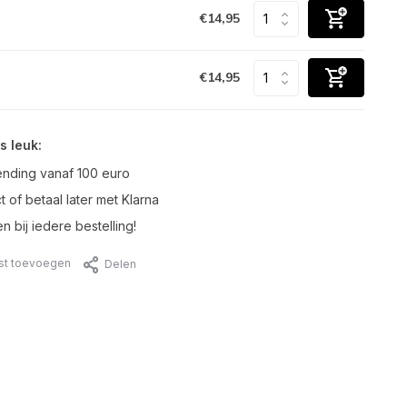
€14,95
€14,95
s leuk:
ending vanaf 100 euro
t of betaal later met Klarna
n bij iedere bestelling!
jst toevoegen
Delen