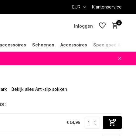
EUR
Klantenservice
0
Inloggen
accessoires
Schoenen
Accessoires
Speelgoed & Cade
Account aanmaken
Account aanmaken
ark
Bekijk alles Anti-slip sokken
ze:
€14,95