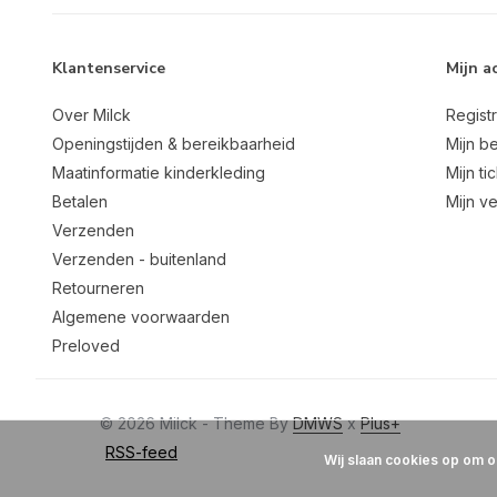
Klantenservice
Mijn a
Over Milck
Regist
Openingstijden & bereikbaarheid
Mijn be
Maatinformatie kinderkleding
Mijn ti
Betalen
Mijn ve
Verzenden
Verzenden - buitenland
Retourneren
Algemene voorwaarden
Preloved
© 2026 Milck - Theme By
DMWS
x
Plus+
RSS-feed
Wij slaan cookies op om o