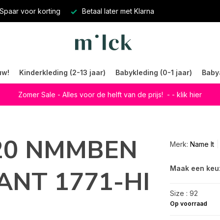
Spaar voor korting
Betaal later met Klarna
uw!
Kinderkleding (2-13 jaar)
Babykleding (0-1 jaar)
Baby
Zomer Sale - Alles voor de helft van de prijs!
- - klik hier
620 NMMBEN
Merk:
Name It
Maak een keu
ANT 1771-HI
Size : 92
Op voorraad