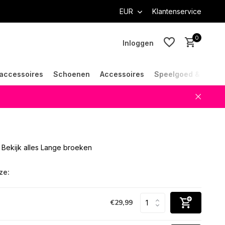
EUR
Klantenservice
0
Inloggen
accessoires
Schoenen
Accessoires
Speelgoed & Cade
Account aanmaken
Account aanmaken
Bekijk alles Lange broeken
ze:
€29,99