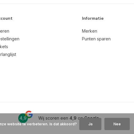
ccount
Informatie
reren
Merken
stellingen
Punten sparen
ckets
rlanglijst
4,9
Wij scoren een
4,9
op
Google
nze website te verbeteren. Is dat akkoord?
Ja
Nee