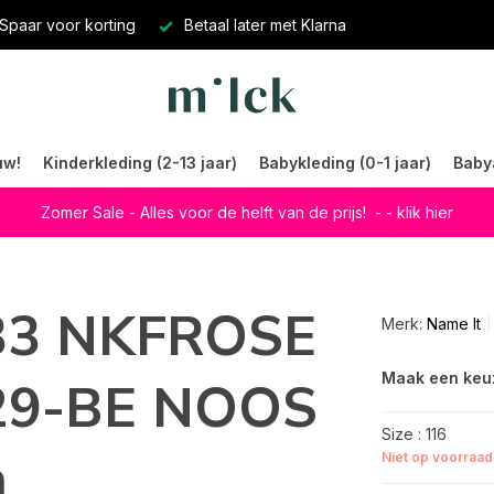
Spaar voor korting
Betaal later met Klarna
uw!
Kinderkleding (2-13 jaar)
Babykleding (0-1 jaar)
Baby
Zomer Sale - Alles voor de helft van de prijs!
- - klik hier
733 NKFROSE
Merk:
Name It
Maak een keu
29-BE NOOS
Size : 116
m
Niet op voorraad