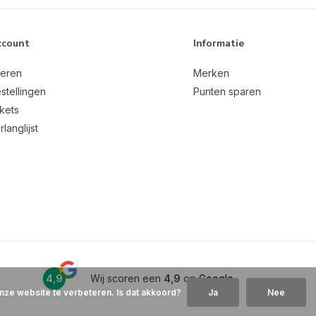
ccount
Informatie
reren
Merken
stellingen
Punten sparen
ckets
rlanglijst
4,9
Wij scoren een
4,9
op
Google
nze website te verbeteren. Is dat akkoord?
Ja
Nee