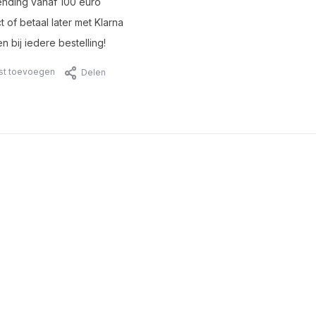
ending vanaf 100 euro
t of betaal later met Klarna
n bij iedere bestelling!
jst toevoegen
Delen