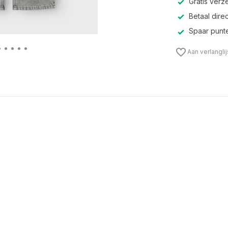
Gratis verz
Betaal direc
Spaar punte
Aan verlangli