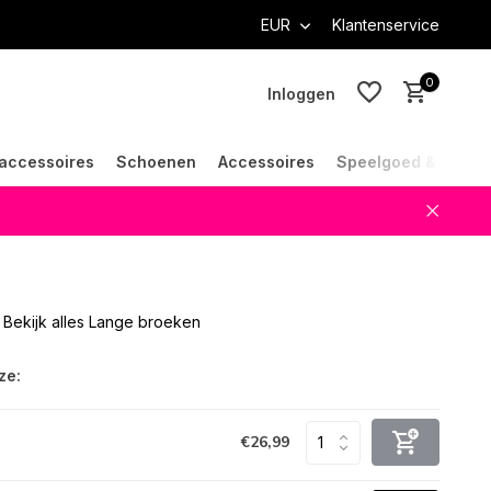
EUR
Klantenservice
0
Inloggen
accessoires
Schoenen
Accessoires
Speelgoed & Cade
Account aanmaken
Account aanmaken
Bekijk alles Lange broeken
ze:
€26,99