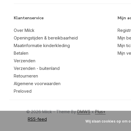
Klantenservice
Mijn a
Over Milck
Regist
Openingstijden & bereikbaarheid
Mijn be
Maatinformatie kinderkleding
Mijn ti
Betalen
Mijn ve
Verzenden
Verzenden - buitenland
Retourneren
Algemene voorwaarden
Preloved
© 2026 Milck - Theme By
DMWS
x
Plus+
RSS-feed
Wij slaan cookies op om o