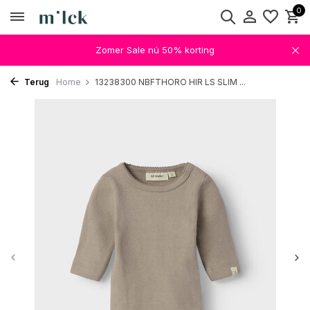
0
Zomer Sale nú 50% korting
Terug
Home
13238300 NBFTHORO HIR LS SLIM ...