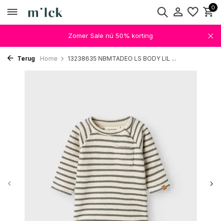
0
Zomer Sale nú 50% korting
Terug
Home
13238635 NBMTADEO LS BODY LIL ...